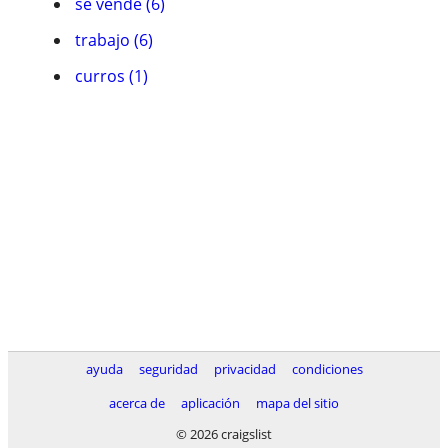
se vende (6)
trabajo (6)
curros (1)
ayuda
seguridad
privacidad
condiciones
acerca de
aplicación
mapa del sitio
© 2026 craigslist