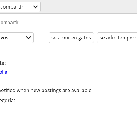
/compartir
evos
se admiten gatos
se admiten per
te:
lia
otified when new postings are available
egoría: