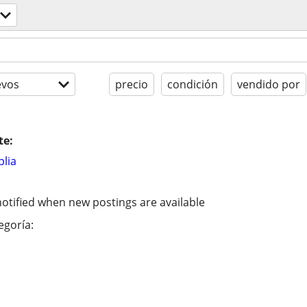
evos
precio
condición
vendido por
te:
lia
otified when new postings are available
egoría: