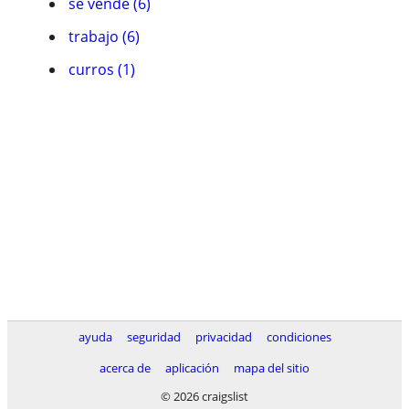
se vende (6)
trabajo (6)
curros (1)
ayuda
seguridad
privacidad
condiciones
acerca de
aplicación
mapa del sitio
© 2026 craigslist