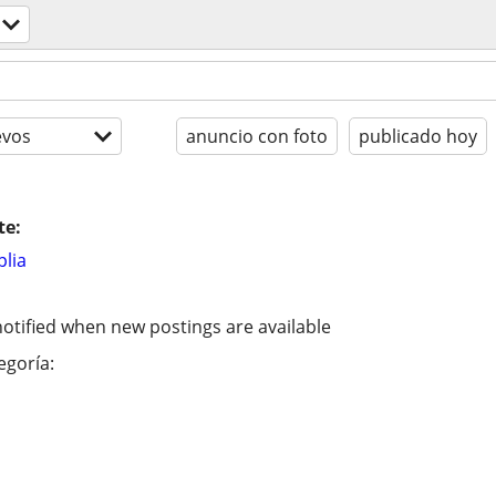
evos
anuncio con foto
publicado hoy
te:
lia
otified when new postings are available
egoría: