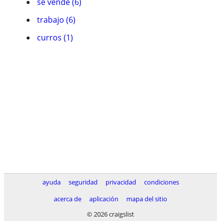
se vende (6)
trabajo (6)
curros (1)
ayuda
seguridad
privacidad
condiciones
acerca de
aplicación
mapa del sitio
© 2026 craigslist