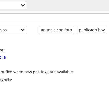
evos
anuncio con foto
publicado hoy
te:
lia
otified when new postings are available
egoría: