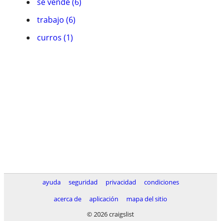
se vende (6)
trabajo (6)
curros (1)
ayuda
seguridad
privacidad
condiciones
acerca de
aplicación
mapa del sitio
© 2026 craigslist