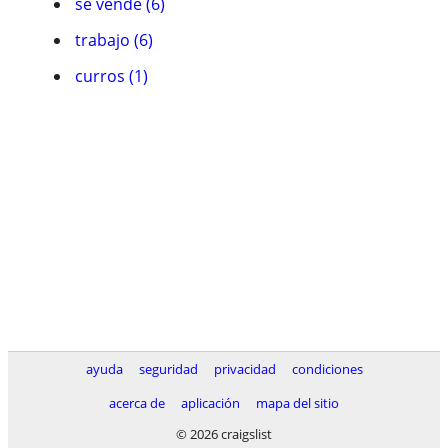
se vende (6)
trabajo (6)
curros (1)
ayuda
seguridad
privacidad
condiciones
acerca de
aplicación
mapa del sitio
© 2026 craigslist