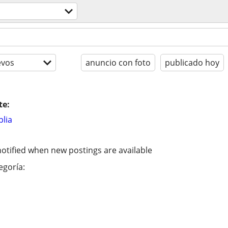
evos
anuncio con foto
publicado hoy
te:
lia
otified when new postings are available
egoría: