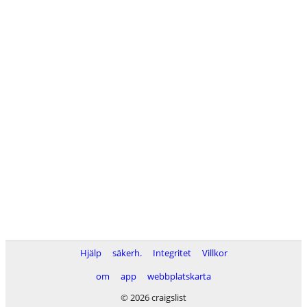
Hjälp
säkerh.
Integritet
Villkor
om
app
webbplatskarta
© 2026 craigslist