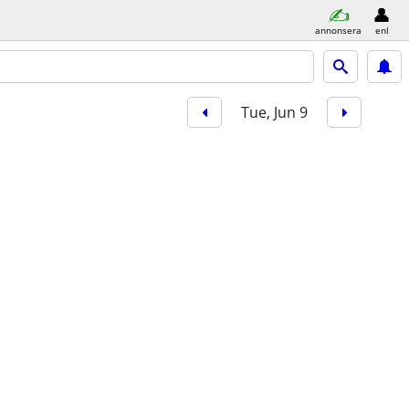
annonsera
enl
Tue, Jun 9