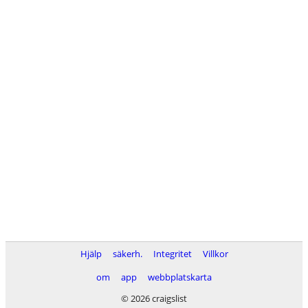
Hjälp
säkerh.
Integritet
Villkor
om
app
webbplatskarta
© 2026 craigslist