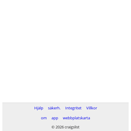
Hjälp
säkerh.
Integritet
Villkor
om
app
webbplatskarta
© 2026 craigslist