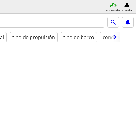
anúnciate
cuenta
al
tipo de propulsión
tipo de barco
condición