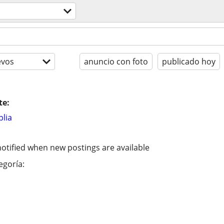
evos
anuncio con foto
publicado hoy
te:
lia
otified when new postings are available
egoría: